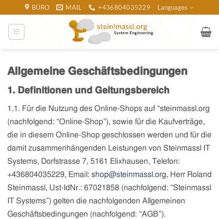
Zum
BÜRO
MAIL
+436804035229
Languages
Inhalt
springen
Allgemeine Geschäftsbedingungen
1. Definitionen und Geltungsbereich
1.1. Für die Nutzung des Online-Shops auf “steinmassl.org
(nachfolgend: “Online-Shop”), sowie für die Kaufverträge,
die in diesem Online-Shop geschlossen werden und für die
damit zusammenhängenden Leistungen von Steinmassl IT
Systems, Dorfstrasse 7, 5161 Elixhausen, Telefon:
+436804035229, Email:
shop@steinmassl.org
, Herr Roland
Steinmassl, Ust-IdNr.: 67021858 (nachfolgend: “Steinmassl
IT Systems”) gelten die nachfolgenden Allgemeinen
Geschäftsbedingungen (nachfolgend: “AGB”).