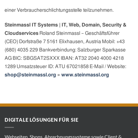
einer Verbraucherschlichtungsstelle teilzunehmen.
Steinmassl IT Systems | IT, Web, Domain, Security &
Cloudservices
Roland Steinmassl – Geschäftsführer
(CEO)
Dorfstraße 7
5161 Elixhausen, Austria
Mobil: +43
(680) 4035 229
Bankverbindung:
Salzburger Sparkasse
AG
BIC: SBGSAT2SXXX
IBAN: AT32 2040 4000 4218
1289
Umsatzsteuer ID: ATU 67021858
E-Mail / Website:
shop@steinmassl.org
»
www.steinmassl.org
DIGITALE LÖSUNGEN FÜR SIE
Webseiten, Shops, Abrechnungssysteme sowie Client &